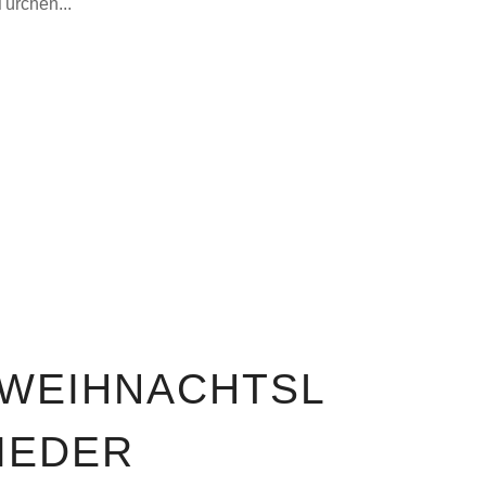
Türchen...
WEIHNACHTSL
IEDER